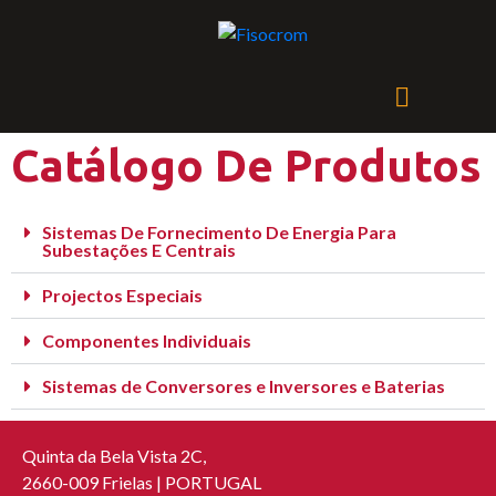
Catálogo De Produtos
Sistemas De Fornecimento De Energia Para
Subestações E Centrais
Projectos Especiais
Componentes Individuais
Sistemas de Conversores e Inversores e Baterias
Quinta da Bela Vista 2C,
2660-009 Frielas | PORTUGAL