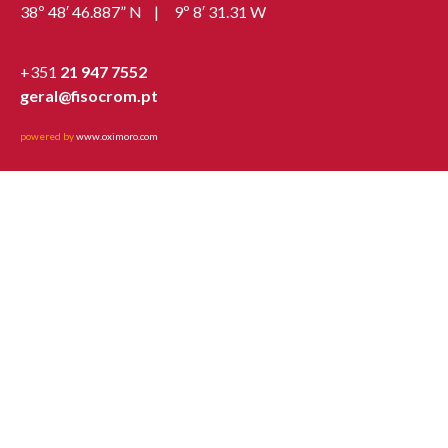
38º 48′ 46.887” N | 9º 8′ 31.31 W
+351
21 947 7552
geral@fisocrom.pt
powered by
www.oximoro.com