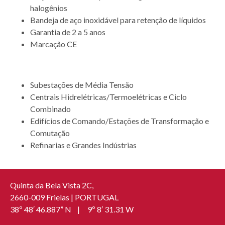
halogênios
Bandeja de aço inoxidável para retenção de líquidos
Garantia de 2 a 5 anos
Marcação CE
APLICAÇÃO
Subestações de Média Tensão
Centrais Hidrelétricas/Termoelétricas e Ciclo
Combinado
Edifícios de Comando/Estações de Transformação e
Comutação
Refinarias e Grandes Indústrias
Quinta da Bela Vista 2C,
2660-009 Frielas | PORTUGAL
38º 48′ 46.887” N | 9º 8′ 31.31 W