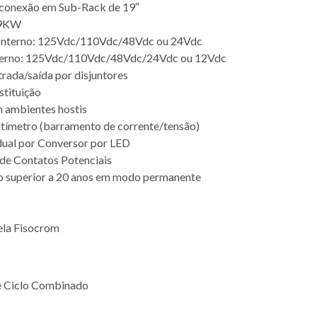
conexão em Sub-Rack de 19″
é 9KW
 Interno: 125Vdc/110Vdc/48Vdc ou 24Vdc
nterno: 125Vdc/110Vdc/48Vdc/24Vdc ou 12Vdc
trada/saída por disjuntores
stituição
 ambientes hostis
ltímetro (barramento de corrente/tensão)
idual por Conversor por LED
 de Contatos Potenciais
o superior a 20 anos em modo permanente
ela Fisocrom
 e Ciclo Combinado