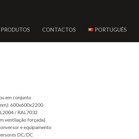
PRODUTOS
CONTACTOS
PORTUGUÊS
dante de Conversores
ou em conjunto
(mm): 600x600x2200
AL2004 / RAL7032
m ventilação forçada)
conversor e equipamento
nversores DC/DC