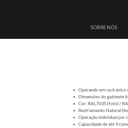
SOBRE NÓS
Sistema Redun
DC/DC
Operando em rack único 
Dimensões do gabinete 
Cor: RAL7035 (foto) / R
Resfriamento Natural (Se
Operação individual por 
Capacidade de até 9 co