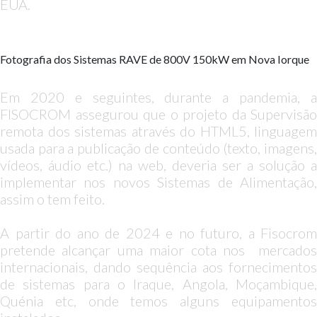
EUA.
Fotografia dos Sistemas RAVE de 800V 150kW em Nova Iorque
Em 2020 e seguintes, durante a pandemia, a
FISOCROM assegurou que o projeto da Supervisão
remota dos sistemas através do HTML5, linguagem
usada para a publicação de conteúdo (texto, imagens,
vídeos, áudio etc.) na web, deveria ser a solução a
implementar nos novos Sistemas de Alimentação,
assim o tem feito.
A partir do ano de 2024 e no futuro, a Fisocrom
pretende alcançar uma maior cota nos mercados
internacionais, dando sequência aos fornecimentos
de sistemas para o Iraque, Angola, Moçambique,
Quénia etc, onde temos alguns equipamentos