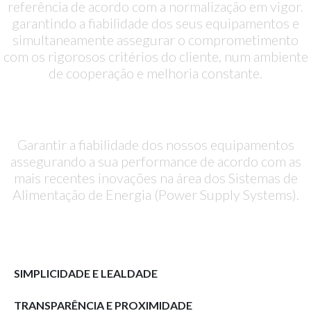
referência de acordo com a normalização em vigor.
garantindo a fiabilidade dos seus equipamentos e
simultaneamente assegurar o comprometimento
com os rigorosos critérios do cliente, num ambiente
de cooperação e melhoria constante.
A NOSSA MISSÃO
Garantir a fiabilidade dos nossos equipamentos
assegurando a sua performance de acordo com as
mais recentes inovações na área dos Sistemas de
Alimentação de Energia (Power Supply Systems).
OS NOSSOS VALORES
SIMPLICIDADE E LEALDADE
TRANSPARÊNCIA E PROXIMIDADE