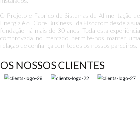
instalados.
O Projeto e Fabrico de Sistemas de Alimentação de
Energia é o _Core Business_ da Fisocrom desde a sua
fundação há mais de 30 anos. Toda esta experiência
comprovada no mercado permite-nos manter uma
relação de confiança com todos os nossos parceiros.
OS NOSSOS CLIENTES
Quinta da Bela Vista 2C,
2660-009 Frielas | PORTUGAL
38º 48′ 46.887” N | 9º 8′ 31.31 W
+351
21 947 7552