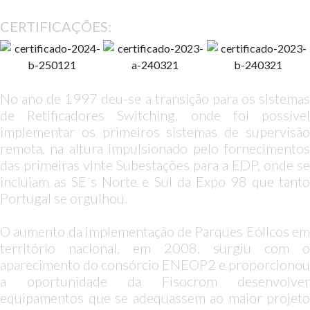
CERTIFICAÇÕES:
No ano de 1997 deu-se a transição para os sistemas
de Retificadores Switching, onde foi possível
implementar os primeiros sistemas de supervisão
remota, na altura impulsionado pelo fornecimentos
das primeiras vinte Subestações para a EDP, onde se
incluíam as SE´s Norte e Sul da Expo 98 que tanto
Portugal se orgulhou.
O aumento da implementação de Parques Eólicos em
território nacional, em 2008, surgiu com o
aparecimento do consórcio ENEOP2 e proporcionou
a oportunidade da Fisocrom desenvolver
equipamentos que se adequassem ao maior projeto