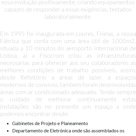
essa evolução positivamente, criando equipamentos
capazes de responder a essas exigências, testados
laboratorialmente.
Em 1995 foi inaugurada em Loures, Frielas, a nossa
Fábrica que conta com uma área útil de 1000m2,
situada a 10 minutos do aeroporto internacional de
Lisboa, aí a Fisocrom criou as infraestruturas
necessárias para oferecer aos seu colaboradores as
melhores condições de trabalho possíveis, assim,
desde Refeitório a áreas de lazer, a espaços
modernos de convívio, também foram desenvolvidas
áreas com ar condicionado adequado. Tendo sempre
o cuidado de melhorar continuamente estas
instalações são no presente um espaço a onde
podemos encontrar desde:
Gabinetes de Projeto e Planeamento
Departamento de Eletrónica onde são assemblados os