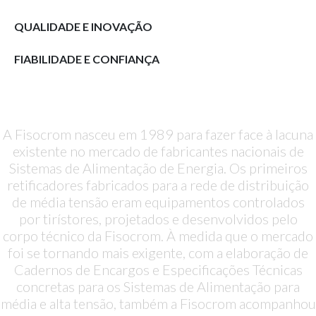
QUALIDADE E INOVAÇÃO
FIABILIDADE E CONFIANÇA
A NOSSA HISTÓRIA
A Fisocrom nasceu em 1989 para fazer face à lacuna
existente no mercado de fabricantes nacionais de
Sistemas de Alimentação de Energia. Os primeiros
retificadores fabricados para a rede de distribuição
de média tensão eram equipamentos controlados
por tirístores, projetados e desenvolvidos pelo
corpo técnico da Fisocrom. À medida que o mercado
foi se tornando mais exigente, com a elaboração de
Cadernos de Encargos e Especificações Técnicas
concretas para os Sistemas de Alimentação para
média e alta tensão, também a Fisocrom acompanhou