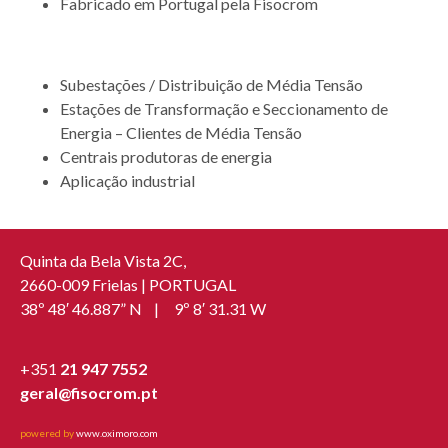
Fabricado em Portugal pela Fisocrom
APLICAÇÃO
Subestações / Distribuição de Média Tensão
Estações de Transformação e Seccionamento de
Energia – Clientes de Média Tensão
Centrais produtoras de energia
Aplicação industrial
Quinta da Bela Vista 2C,
2660-009 Frielas | PORTUGAL
38º 48′ 46.887” N | 9º 8′ 31.31 W
+351
21 947 7552
geral@fisocrom.pt
powered by
www.oximoro.com