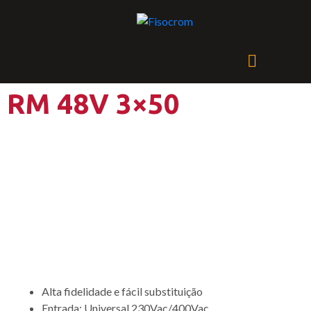
RM 48V 3×50
Sistema simplificado de
fornecimento de energia,
incluindo baterias sem
manutenção
Alta fidelidade e fácil substituição
Entrada: Universal 230Vac/400Vac