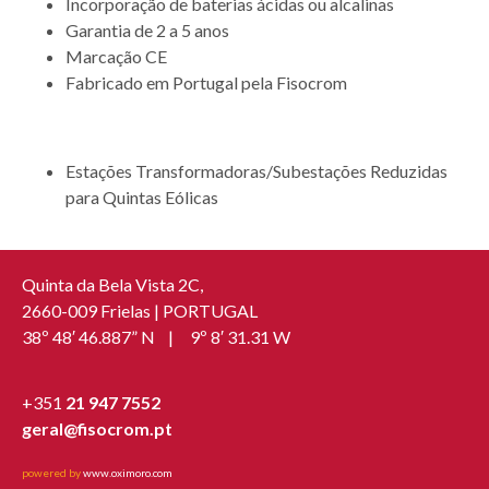
Incorporação de baterias ácidas ou alcalinas
Garantia de 2 a 5 anos
Marcação CE
Fabricado em Portugal pela Fisocrom
APLICAÇÃO
Estações Transformadoras/Subestações Reduzidas
para Quintas Eólicas
Quinta da Bela Vista 2C,
2660-009 Frielas | PORTUGAL
38º 48′ 46.887” N | 9º 8′ 31.31 W
+351
21 947 7552
geral@fisocrom.pt
powered by
www.oximoro.com