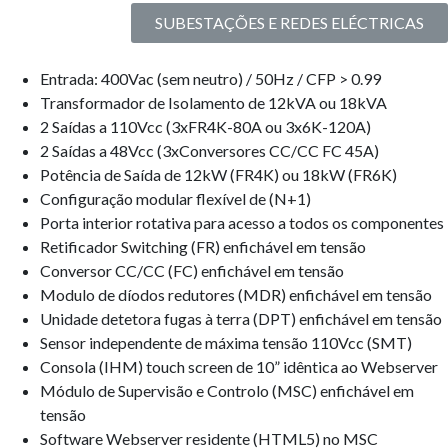
SUBESTAÇÕES E REDES ELÉCTRICAS
Entrada: 400Vac (sem neutro) / 50Hz / CFP > 0.99
Transformador de Isolamento de 12kVA ou 18kVA
2 Saídas a 110Vcc (3xFR4K-80A ou 3x6K-120A)
2 Saídas a 48Vcc (3xConversores CC/CC FC 45A)
Potência de Saída de 12kW (FR4K) ou 18kW (FR6K)
Configuração modular flexível de (N+1)
Porta interior rotativa para acesso a todos os componentes
Retificador Switching (FR) enfichável em tensão
Conversor CC/CC (FC) enfichável em tensão
Modulo de díodos redutores (MDR) enfichável em tensão
Unidade detetora fugas à terra (DPT) enfichável em tensão
Sensor independente de máxima tensão 110Vcc (SMT)
Consola (IHM) touch screen de 10” idêntica ao Webserver
Módulo de Supervisão e Controlo (MSC) enfichável em
tensão
Software Webserver residente (HTML5) no MSC