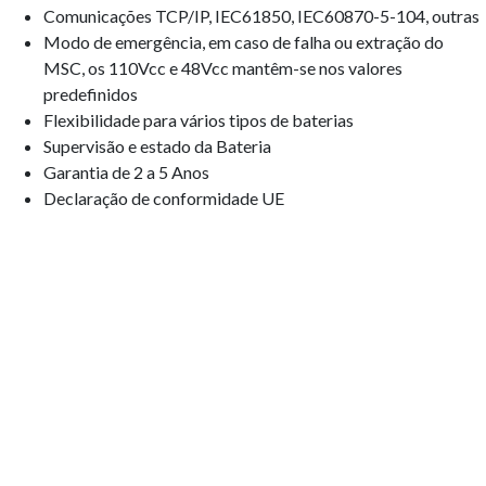
Comunicações TCP/IP, IEC61850, IEC60870-5-104, outras
Modo de emergência, em caso de falha ou extração do
MSC, os 110Vcc e 48Vcc mantêm-se nos valores
predefinidos
Flexibilidade para vários tipos de baterias
Supervisão e estado da Bateria
Garantia de 2 a 5 Anos
Declaração de conformidade UE
Quinta da Bela Vista 2C,
2660-009 Frielas | PORTUGAL
38º 48′ 46.887” N | 9º 8′ 31.31 W
+351
21 947 7552