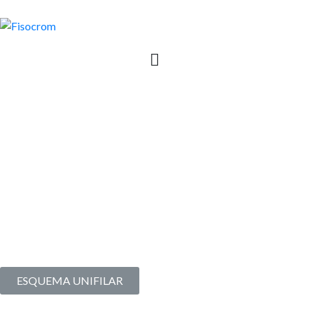
1 | RM110V12KC3 |
Sistema de duas tensões
de saída CC
Em serviço desde
2007
|
Última atualização em
2023
ESQUEMA UNIFILAR