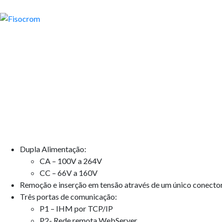
MSC Modulo de Supervisã
Dupla Alimentação:
CA – 100V a 264V
CC – 66V a 160V
Remoção e inserção em tensão através de um único conecto
Três portas de comunicação:
P1 – IHM por TCP/IP
P2- Rede remota WebServer