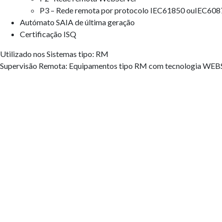
P3 – Rede remota por protocolo IEC61850 ouIEC60
Autómato SAIA de última geração
Certificação ISQ
Utilizado nos Sistemas tipo: RM
Supervisão Remota: Equipamentos tipo RM com tecnologia WE
Quinta da Bela Vista 2C,
2660-009 Frielas | PORTUGAL
38º 48′ 46.887” N | 9º 8′ 31.31 W